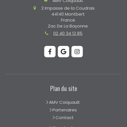
AMV Coiquault
2 Impasse de la Coudrais
44140
Montbert
France
Zac De La Bayonne
02 40 34 12 85
Plan du site
AMV Coiquault
Partenaires
Contact